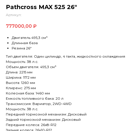
Pathcross MAX 525 26″
Артикул:
777000,00
₽
Двигатель 495,3 см³
Длинная база
Резина 26″
Тип двигателя: Один цилиндр, 4 такта, жидкостного охлаждения
Мощность: 38 л.с.
Объем двигателя: 495,3 см³
Длина: 2215 мм
Ширина: 1172 мм
Высота: 1260 мм
Клиренс: 275 мм
Колесная база: 1460 мм
Емкость топливного бака: 20 л
Трансмиссия: Вариатор, 2WD-4WD
Мощность: 38 л.с.
Передний тормозной механизм: Дисковый
Задний тормозной механизм: Дисковый
Передние колеса: 26х8-R12
Задние колеса: 26х10-R12