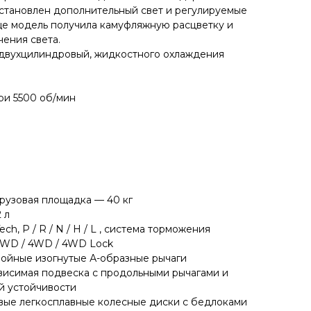
становлен дополнительный свет и регулируемые
Еще модель получила камуфляжную расцветку и
чения света.
 двухцилиндровый, жидкостного охлаждения
ри 5500 об/мин
грузовая площадка — 40 кг
 л
h, P / R / N / H / L , система торможения
2WD / 4WD / 4WD Lock
ойные изогнутые А-образные рычаги
висимая подвеска с продольными рычагами и
й устойчивости
вые легкосплавные колесные диски с бедлоками