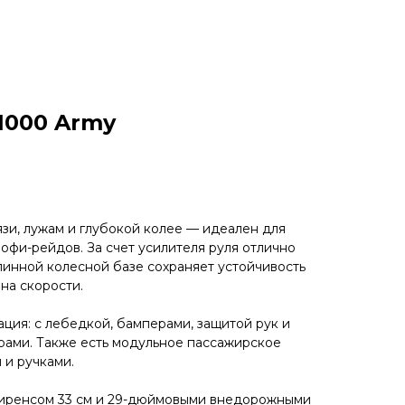
1000 Army
язи, лужам и глубокой колее — идеален для
рофи-рейдов. За счет усилителя руля отлично
длинной колесной базе сохраняет устойчивость
на скорости.
ция: с лебедкой, бамперами, защитой рук и
рами. Также есть модульное пассажирское
 и ручками.
лиренсом 33 см и 29-дюймовыми внедорожными