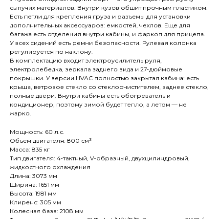
сыпучих материалов. Внутри кузов обшит прочным пластиком.
Есть петли для крепления груза и разъемы для установки
дополнительных аксессуаров: емкостей, чехлов. Еще для
багажа есть отделения внутри кабины, и фаркоп для прицепа.
У всех сидений есть ремни безопасности. Рулевая колонка
регулируется по наклону.
В комплектацию входит электроусилитель руля,
электролебедка, зеркала заднего вида и 27-дюймовые
покрышки. У версии HVAC полностью закрытая кабина: есть
крыша, ветровое стекло со стеклоочистителем, заднее стекло,
полные двери. Внутри кабины есть обогреватель и
кондиционер, поэтому зимой будет тепло, а летом — не
жарко.
Мощность: 60 л.с.
Объем двигателя: 800 см³
Масса: 835 кг
Тип двигателя: 4-тактный, V-образный, двухцилиндровый,
жидкостного охлаждения
Длина: 3073 мм
Ширина: 1651 мм
Высота: 1981 мм
Клиренс: 305 мм
Колесная база: 2108 мм