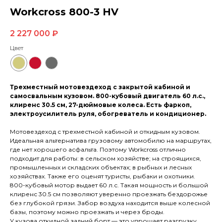
Workcross 800-3 HV
2 227 000
₽
Цвет
Трехместный мотовездеход с закрытой кабиной и
самосвальным кузовом. 800-кубовый двигатель 60 л.с.,
клиренс 30.5 см, 27-дюймовые колеса. Есть фаркоп,
электроусилитель руля, обогреватель и кондиционер.
Мотовездеход с трехместной кабиной и откидным кузовом.
Идеальная альтернатива грузовому автомобилю на маршрутах,
где нет хорошего асфальта. Поэтому Workcross отлично
подходит для работы: в сельском хозяйстве; на строящихся,
промышленных и складских объектах; в рыбных и лесных
хозяйствах. Также его оценят туристы, рыбаки и охотники.
800-кубовый мотор выдает 60 л.с. Такая мощность и большой
клиренс 30.5 см позволяют уверенно проезжать бездорожье
без глубокой грязи. Забор воздуха находится выше колесной
базы, поэтому можно проезжать и через броды.
У кузова откидной задний борт — это упрощает разгрузку