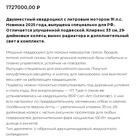
1727000,00
₽
Двухместный квадроцикл с литровым мотором 91 л.с.
Новинка 2025 года, выпущена специально для РФ.
Отличается улучшенной подвеской. Клиренс 33 см, 29-
дюймовые колеса, вынос радиатора и дополнительный
свет в комплекте.
Мощный квадроцикл для мокрых маршрутов: грязи, бродов,
топкой мягкой почвы. За счет длинной колесной базы стабильно и
плавно управляется, устойчив на поворотах.
Выпущен специально для российского рынка. Получил
камуфляжную расцветку и кнопку для маскировки: она выключит
весь свет на работающем квадроцикле.
Подвеску можно полностью отрегулировать под дорожные условия
и стиль езды. Все амортизаторы — YIT Type 4 (такие же
устанавливались на квадроциклы BRP Can-Am Outlander). У них
есть настройки по предварительному натяжению, отбою и сжатию.
Особенности версии Army — увеличенный клиренс 33 см, 29-
дюймовые колеса с частым рисунком протектора для любых
поверхностей, дополнительная фара мощностью 100 Вт, защита
днища и рычагов.
Тип двигателя: V-образный двухцилиндровый, жидкостного
охлаждения