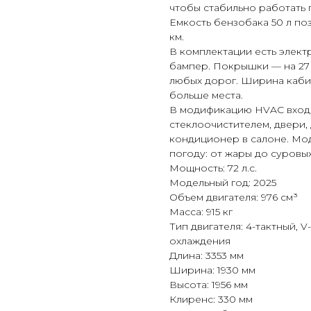
чтобы стабильно работать 
Емкость бензобака 50 л по
км.
В комплектации есть элект
бампер. Покрышки — на 27
любых дорог. Ширина кабин
больше места.
В модификацию HVAC входи
стеклоочистителем, двери,
кондиционер в салоне. Мо
погоду: от жары до суровы
Мощность: 72 л.с.
Модельный год: 2025
Объем двигателя: 976 см³
Масса: 915 кг
Тип двигателя: 4-тактный,
охлаждения
Длина: 3353 мм
Ширина: 1930 мм
Высота: 1956 мм
Клиренс: 330 мм