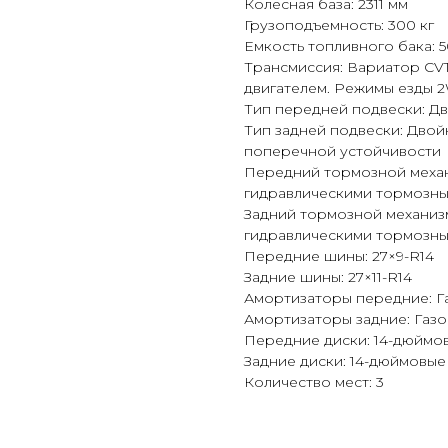
Колесная база: 2311 мм
Грузоподъемность: 300 кг
Емкость топливного бака: 5
Трансмиссия: Вариатор CVTec
двигателем. Режимы езды 
Тип передней подвески: Д
Тип задней подвески: Дво
поперечной устойчивости
Передний тормозной механ
гидравлическими тормозн
Задний тормозной механиз
гидравлическими тормозн
Передние шины: 27×9-R14
Задние шины: 27×11-R14
Амортизаторы передние: Г
Амортизаторы задние: Газ
Передние диски: 14-дюймо
Задние диски: 14-дюймовые
Количество мест: 3