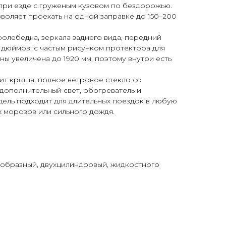
при езде с груженым кузовом по бездорожью.
зволяет проехать на одной заправке до 150–200
ролебедка, зеркала заднего вида, передний
 дюймов, с частым рисунком протектора для
ы увеличена до 1920 мм, поэтому внутри есть
т крыша, полное ветровое стекло со
 дополнительный свет, обогреватель и
дель подходит для длительных поездок в любую
х морозов или сильного дождя.
 V-образный, двухцилиндровый, жидкостного