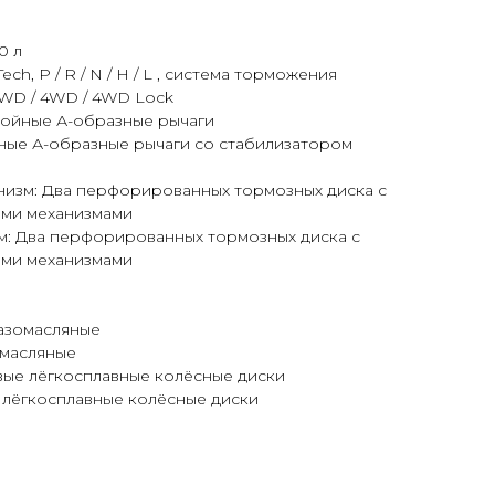
0 л
h, P / R / N / H / L , система торможения
2WD / 4WD / 4WD Lock
войные А-образные рычаги
йные А-образные рычаги со стабилизатором
изм: Два перфорированных тормозных диска с
ыми механизмами
м: Два перфорированных тормозных диска с
ыми механизмами
азомасляные
омасляные
вые лёгкосплавные колёсные диски
 лёгкосплавные колёсные диски