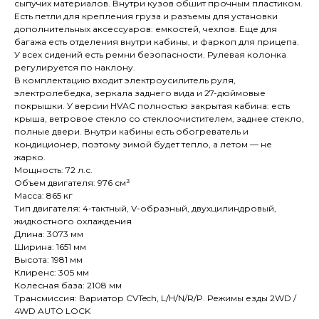
сыпучих материалов. Внутри кузов обшит прочным пластиком.
Есть петли для крепления груза и разъемы для установки
дополнительных аксессуаров: емкостей, чехлов. Еще для
багажа есть отделения внутри кабины, и фаркоп для прицепа.
У всех сидений есть ремни безопасности. Рулевая колонка
регулируется по наклону.
В комплектацию входит электроусилитель руля,
электролебедка, зеркала заднего вида и 27-дюймовые
покрышки. У версии HVAC полностью закрытая кабина: есть
крыша, ветровое стекло со стеклоочистителем, заднее стекло,
полные двери. Внутри кабины есть обогреватель и
кондиционер, поэтому зимой будет тепло, а летом — не
жарко.
Мощность: 72 л.с.
Объем двигателя: 976 см³
Масса: 865 кг
Тип двигателя: 4-тактный, V-образный, двухцилиндровый,
жидкостного охлаждения
Длина: 3073 мм
Ширина: 1651 мм
Высота: 1981 мм
Клиренс: 305 мм
Колесная база: 2108 мм
Трансмиссия: Вариатор CVTech, L/H/N/R/P. Режимы езды 2WD /
4WD AUTO LOCK