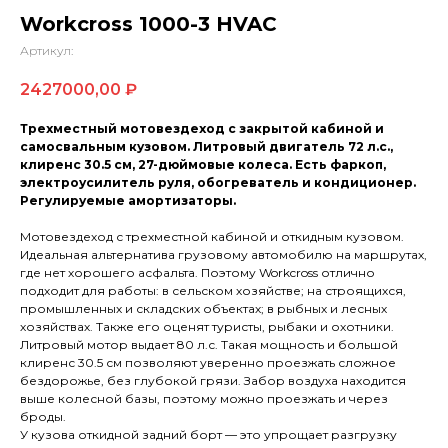
Workcross 1000-3 HVAC
Артикул:
2427000,00
₽
Трехместный мотовездеход с закрытой кабиной и
самосвальным кузовом. Литровый двигатель 72 л.с.,
клиренс 30.5 см, 27-дюймовые колеса. Есть фаркоп,
электроусилитель руля, обогреватель и кондиционер.
Регулируемые амортизаторы.
Мотовездеход с трехместной кабиной и откидным кузовом.
Идеальная альтернатива грузовому автомобилю на маршрутах,
где нет хорошего асфальта. Поэтому Workcross отлично
подходит для работы: в сельском хозяйстве; на строящихся,
промышленных и складских объектах; в рыбных и лесных
хозяйствах. Также его оценят туристы, рыбаки и охотники.
Литровый мотор выдает 80 л.с. Такая мощность и большой
клиренс 30.5 см позволяют уверенно проезжать сложное
бездорожье, без глубокой грязи. Забор воздуха находится
выше колесной базы, поэтому можно проезжать и через
броды.
У кузова откидной задний борт — это упрощает разгрузку