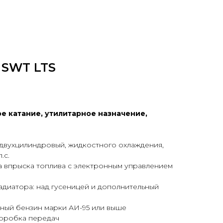
 SWT LTS
е катание, утилитарное назначение,
 двухцилиндровый, жидкостного охлаждения,
.с.
а впрыска топлива с электронным управлением
адиатора: над гусеницей и дополнительный
нный бензин марки АИ-95 или выше
коробка передач