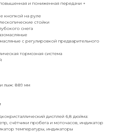
 повышенная и пониженная передачи +
е кнопкой на руле
елескопические стойки
глубокого снега
азомасляные
омасляные с регулировкой предварительного
лическая тормозная система
й
и лыж: 889 мм
м
кокристаллический дисплей 6,8 дюйма:
етр, счётчики пробега и моточасов, индикатор
икатор температуры, индикаторы