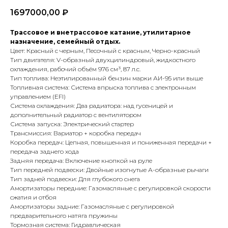
1697000,00
₽
Трассовое и внетрассовое катание, утилитарное
назначение, семейный отдых.
Цвет: Красный с черным, Песочный с красным, Черно-красный
Тип двигателя: V-образный двухцилиндровый, жидкостного
охлаждения, рабочий объём 976 см³, 87 л.с.
Тип топлива: Неэтилированный бензин марки АИ-95 или выше
Топливная система: Система впрыска топлива с электронным
управлением (EFI)
Система охлаждения: Два радиатора: над гусеницей и
дополнительный радиатор с вентилятором
Система запуска: Электрический стартер
Трансмиссия: Вариатор + коробка передач
Коробка передач: Цепная, повышенная и пониженная передачи +
передача заднего хода
Задняя передача: Включение кнопкой на руле
Тип передней подвески: Двойные изогнутые А-образные рычаги
Тип задней подвески: Для глубокого снега
Амортизаторы передние: Газомасляные с регулировкой скорости
сжатия и отбоя
Амортизаторы задние: Газомасляные с регулировкой
предварительного натяга пружины
Тормозная система: Гидравлическая