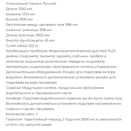
Стояночный тормоз: Ручной
Длина: 3250 мм
Ширина: 1210 мм
Высота: 1500 мм
Расстояние между центрами лыж: 996 мм
Ширина гусеницы: 508 мм
Длина гусеницы: 3925 мм
Высота грунтозацепа: 45 мм
Сухая масса: 322 кг
Комбинация приборов: Жидкокристаллический дисплей 10,25
дюйма: спидометр, тахометр, одометр, счётчики пробега и
моточасов, индикатор включённой передачи, индикатор
температуры, индикаторы неисправности системы управления
Дополнительное оборудование: Разъём для подогрева визора
водителя. Возможность дополнительно установить разъём для
подогрева визора пассажира
Сиденье: Модульная система, продуманная эргономика
водительского и пассажирского места
Комфорт: Подогрев водительского сиденья, ручек руля, курка газа.
Возможность дополнительно установить подогрев пассажирского
сиденья и ручек пассажира
Количество мест: 2
Гарантия: Гарантийный период 2 года или 3000 км, в зависимости
от того, что наступит ранее