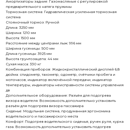
Амортизаторы задние: Газомасляные с регулировкой
предварительного натяга пружины
Тормозная система: Гидравлическая усиленная тормозная
система
Стояночный тормоз: Ручной
Длина: 3250 мм
Ширина: 1210 мм
Высота: 1500 мм
Расстояние между центрами лыж: 996 мм
Ширина гусеницы: 500 мм
Длина гусеницы: 3925 мм
Высота грунтозацепа: 44 мм
Сухая масса: 330 кг
Комбинация приборов: Жидкокристаллический дисплей 6,8
дюйма: спидометр, тахометр, одометр, счётчики пробега и
моточасов, индикатор включённой передачи, индикатор
температуры, индикаторы неисправности системы управления
дв
Дополнительное оборудование: Разъём для подогрева
визора водителя. Возможность дополнительно установить
разъём для подогрева визора пассажира
Сиденье: Модульная система, продуманная эргономика
водительского и пассажирского места
Комфорт: Подогрев водительского сиденья, ручек руля, курка
газа. Возможность дополнительно установить подогрев