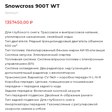
Snowcross 900T WT
Артикул:
1357450,00
₽
Для глубокого снега. Трассовое и внетрассовое катание,
утилитарное назначение, семейный отдых.
Тип двигателя: Рядный трехцилиндровый двигатель объемом
900 см³
Тип топлива: Неэтилированный бензин марки АИ-95 или выше
Система запуска: Электрический стартер
Топливная система: Система впрыска топлива с электронным
управлением (EFI)
Система охлаждения: Два радиатора: над гусеницей и
дополнительный радиатор с вентилятором
Трансмиссия: Вариатор CV-Tech + коробка передач H-L-N-R
Коробка передач: Цепная, повышенная и пониженная
передачи + передача заднего хода
Задняя передача: Включение кнопкой на руле
Тип передней подвески: Двойные А-образные рычаги
Тип задней подвески: Для глубокого снега
Амортизаторы передние: Газомасляные с регулировкой
скорости сжатия и отбоя