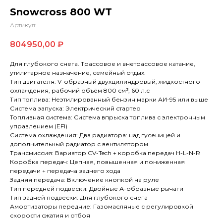
Snowcross 800 WT
Артикул:
804950,00
₽
Для глубокого снега. Трассовое и внетрассовое катание,
утилитарное назначение, семейный отдых.
Тип двигателя: V-образный двухцилиндровый, жидкостного
охлаждения, рабочий объём 800 см³, 60 л.с
Тип топлива: Неэтилированный бензин марки АИ-95 или выше
Система запуска: Электрический стартер
Топливная система: Система впрыска топлива с электронным
управлением (EFI)
Система охлаждения: Два радиатора: над гусеницей и
дополнительный радиатор с вентилятором
Трансмиссия: Вариатор CV-Tech + коробка передач H-L-N-R
Коробка передач: Цепная, повышенная и пониженная
передачи + передача заднего хода
Задняя передача: Включение кнопкой на руле
Тип передней подвески: Двойные А-образные рычаги
Тип задней подвески: Для глубокого снега
Амортизаторы передние: Газомасляные с регулировкой
скорости сжатия и отбоя