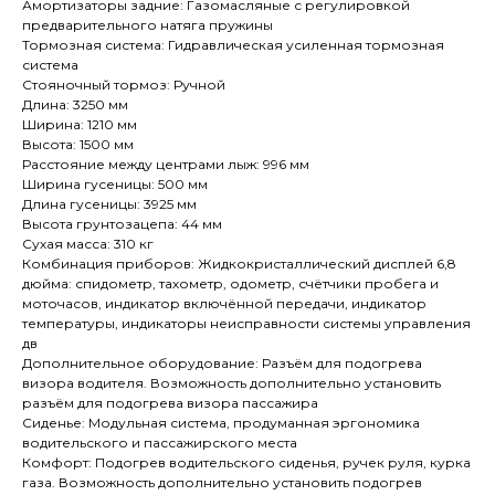
Амортизаторы задние: Газомасляные с регулировкой
предварительного натяга пружины
Тормозная система: Гидравлическая усиленная тормозная
система
Стояночный тормоз: Ручной
Длина: 3250 мм
Ширина: 1210 мм
Высота: 1500 мм
Расстояние между центрами лыж: 996 мм
Ширина гусеницы: 500 мм
Длина гусеницы: 3925 мм
Высота грунтозацепа: 44 мм
Сухая масса: 310 кг
Комбинация приборов: Жидкокристаллический дисплей 6,8
дюйма: спидометр, тахометр, одометр, счётчики пробега и
моточасов, индикатор включённой передачи, индикатор
температуры, индикаторы неисправности системы управления
дв
Дополнительное оборудование: Разъём для подогрева
визора водителя. Возможность дополнительно установить
разъём для подогрева визора пассажира
Сиденье: Модульная система, продуманная эргономика
водительского и пассажирского места
Комфорт: Подогрев водительского сиденья, ручек руля, курка
газа. Возможность дополнительно установить подогрев