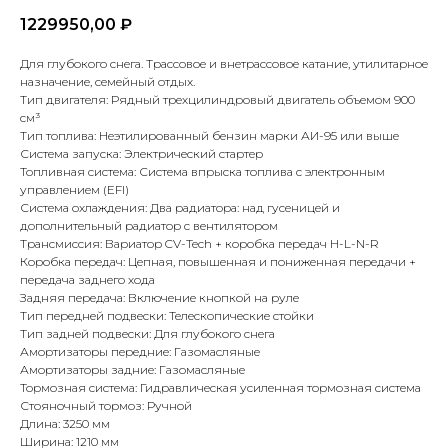
1229950,00
₽
Для глубокого снега. Трассовое и внетрассовое катание, утилитарное
назначение, семейный отдых.
Тип двигателя: Рядный трехцилиндровый двигатель объемом 900
см³
Тип топлива: Неэтилированный бензин марки АИ-95 или выше
Система запуска: Электрический стартер
Топливная система: Система впрыска топлива с электронным
управлением (EFI)
Система охлаждения: Два радиатора: над гусеницей и
дополнительный радиатор с вентилятором
Трансмиссия: Вариатор CV-Tech + коробка передач H-L-N-R
Коробка передач: Цепная, повышенная и пониженная передачи +
передача заднего хода
Задняя передача: Включение кнопкой на руле
Тип передней подвески: Телескопические стойки
Тип задней подвески: Для глубокого снега
Амортизаторы передние: Газомасляные
Амортизаторы задние: Газомасляные
Тормозная система: Гидравлическая усиленная тормозная система
Стояночный тормоз: Ручной
Длина: 3250 мм
Ширина: 1210 мм