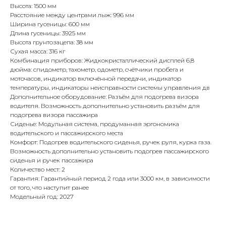
Высота: 1500 мм
Расстояние между центрами лыж: 996 мм
Ширина гусеницы: 600 мм
Длина гусеницы: 3925 мм
Высота грунтозацепа: 38 мм
Сухая масса: 316 кг
Комбинация приборов: Жидкокристаллический дисплей 6,8
дюйма: спидометр, тахометр, одометр, счётчики пробега и
моточасов, индикатор включённой передачи, индикатор
температуры, индикаторы неисправности системы управления дв
Дополнительное оборудование: Разъём для подогрева визора
водителя. Возможность дополнительно установить разъём для
подогрева визора пассажира
Сиденье: Модульная система, продуманная эргономика
водительского и пассажирского места
Комфорт: Подогрев водительского сиденья, ручек руля, курка газа.
Возможность дополнительно установить подогрев пассажирского
сиденья и ручек пассажира
Количество мест: 2
Гарантия: Гарантийный период 2 года или 3000 км, в зависимости
от того, что наступит ранее
Модельный год: 2027